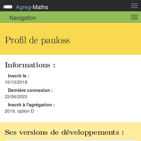
Agreg
-
Maths
Act
la
Navigation
Act
nav
la
sou
nav
Profil de pauloss
Informations :
Inscrit le :
10/10/2018
Dernière connexion :
22/06/2023
Inscrit à l'agrégation :
2019, option D
Ses versions de développements :