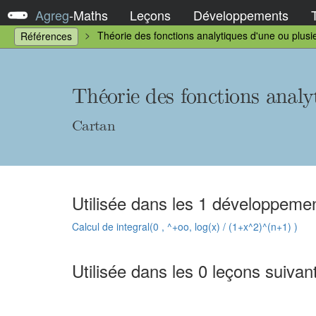
Agreg
-
Maths
Leçons
Développements
Théorie des fonctions analytiques d'une ou plus
Références
Théorie des fonctions analy
Cartan
Utilisée dans les 1 développemen
Calcul de integral(0 , ^+oo, log(x) / (1+x^2)^(n+1) )
Utilisée dans les 0 leçons suivan