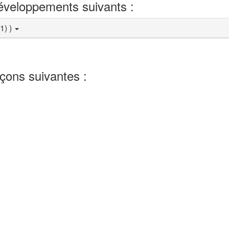
développements suivants :
+1) )
eçons suivantes :