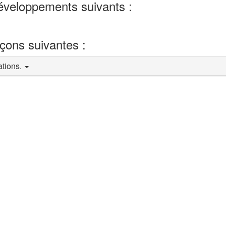
développements suivants :
eçons suivantes :
ations.