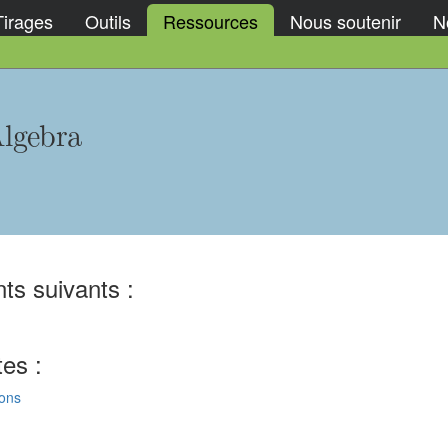
Tirages
Outils
Ressources
Nous soutenir
No
lgebra
ts suivants :
tes :
ions