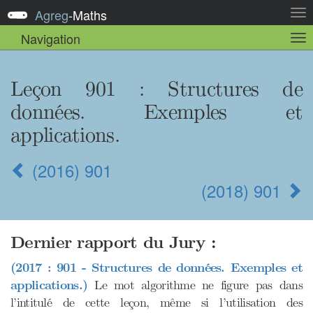
Agreg
-
Maths
Act
la
Navigation
Act
nav
la
sou
nav
Leçon 901 : Structures de
données. Exemples et
applications.
(2016) 901
(2018) 901
Dernier rapport du Jury :
(2017 : 901 - Structures de données. Exemples et
applications.)
Le mot algorithme ne figure pas dans
l’intitulé de cette leçon, même si l’utilisation des