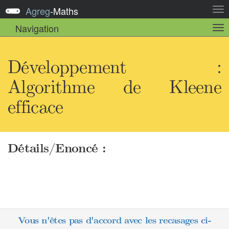
Agreg
-
Maths
Act
la
Navigation
Act
nav
la
sou
nav
Développement :
Algorithme de Kleene
efficace
Détails/Enoncé :
Vous n'êtes pas d'accord avec les recasages ci-