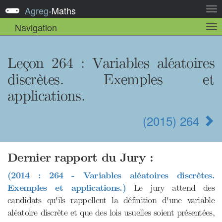
Agreg
-
Maths
Act
la
Navigation
Act
nav
la
sou
nav
Leçon 264 : Variables aléatoires
discrètes. Exemples et
applications.
(2015) 264
Dernier rapport du Jury :
(2014 : 264 - Variables aléatoires discrètes.
Exemples et applications.)
Le jury attend des
candidats qu'ils rappellent la définition d'une variable
aléatoire discrète et que des lois usuelles soient présentées,