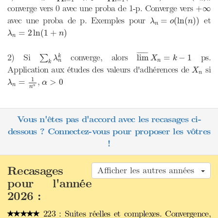
i
i
+
∞
converge vers 0 avec une proba de 1-p. Converge vers
+
∞
λ
n
=
o
(
ln
(
n
)
)
avec une proba de p. Exemples pour
et
=
(
ln
(
)
)
λ
o
n
n
λ
n
=
2
ln
(
1
+
n
)
=
2
ln
(
1
+
)
λ
n
n
lim
¯
X
n
=
k
−
1
∑
k
λ
n
k
¯
¯¯¯¯¯¯
¯
2) Si
converge, alors
ps.
lim
=
−
1
k
∑
λ
X
k
n
n
k
X
n
Application aux études des valeurs d'adhérences de
si
X
n
λ
n
=
1
n
α
α
>
0
1
,
=
>
0
λ
α
n
α
n
Vous n'êtes pas d'accord avec les recasages ci-
dessous ? Connectez-vous pour proposer les vôtres
!
Recasages
Afficher les autres années
pour l'année
2026 :
223 : Suites réelles et complexes. Convergence,