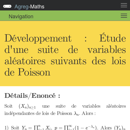
Agreg
-
Maths
Act
la
Navigation
Act
nav
la
sou
nav
Développement : Étude
d'une suite de variables
aléatoires suivants des lois
de Poisson
Détails/Enoncé :
(
X
n
)
n
≥
1
Soit
une suite de variables aléatoires
(
)
X
≥
1
n
n
λ
n
indépendantes de lois de Poisson
. Alors :
λ
n
p
=
∏
i
=
1
∞
(
1
−
e
−
λ
n
)
Y
n
=
∏
i
=
1
n
X
i
(
Y
n
)
n
∞
n
−
1) Soit
,
. Alors
=
=
(
1
−
)
(
)
λ
∏
∏
Y
X
p
e
Y
n
n
i
n
n
=
1
=
1