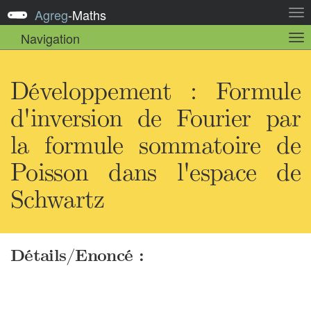
Agreg
-
Maths
Act
la
Navigation
Act
nav
la
sou
nav
Développement : Formule
d'inversion de Fourier par
la formule sommatoire de
Poisson dans l'espace de
Schwartz
Détails/Enoncé :