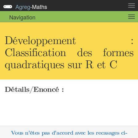
Agreg
-
Maths
Act
la
Navigation
Act
nav
la
sou
nav
Développement :
Classification des formes
quadratiques sur R et C
Détails/Enoncé :
Vous n'êtes pas d'accord avec les recasages ci-