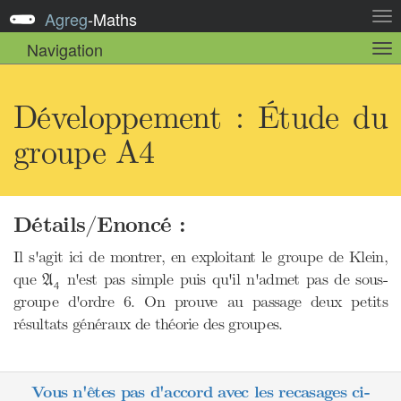
Agreg
-
Maths
Act
la
Navigation
Act
nav
la
sou
nav
Développement : Étude du
groupe A4
Détails/Enoncé :
Il s'agit ici de montrer, en exploitant le groupe de Klein,
A
4
que
n'est pas simple puis qu'il n'admet pas de sous-
A
4
groupe d'ordre 6. On prouve au passage deux petits
résultats généraux de théorie des groupes.
Vous n'êtes pas d'accord avec les recasages ci-