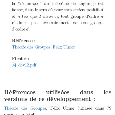
la "réciproque" du théorème de Lagrange est
d
fausse, dans le sens où pour tous entiers positifs
d
d
n
n
n
et
tels que
divise
, tout groupe d'ordre
n
d
n
n
n'admet pas nécessairement de sous-groupe
d
d'ordre
.
d
Référence :
Théorie des Groupes, Félix Ulmer
Fichier :
dev12.pdf
Références utilisées dans les
versions de ce développement :
Théorie des Groupes
, Félix Ulmer (utilisée dans 79
versions au total)