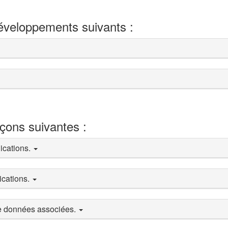
développements suivants :
eçons suivantes :
lications.
ications.
de données associées.