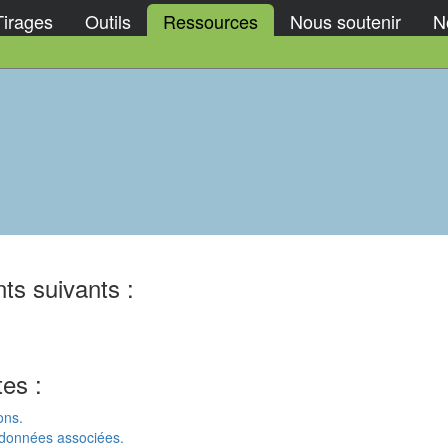
Tirages
Outils
Ressources
Nous soutenir
No
ts suivants :
tes :
ons.
 données associées.