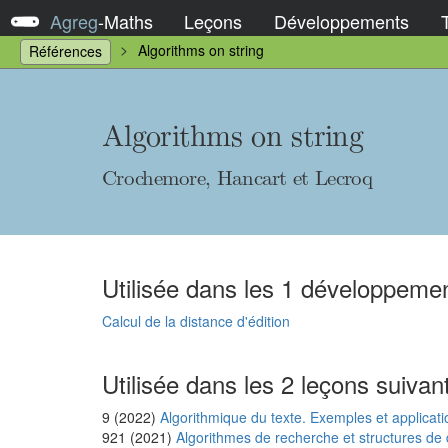
Agreg
-
Maths
Leçons
Développements
Algorithms on string
Références
Algorithms on string
Crochemore, Hancart et Lecroq
Utilisée dans les 1 développemen
Calcul de la distance d'édition
Utilisée dans les 2 leçons suivan
9 (2022)
Algorithmique du texte. Exemples et applicati
921 (2021)
Algorithmes de recherche et structures de