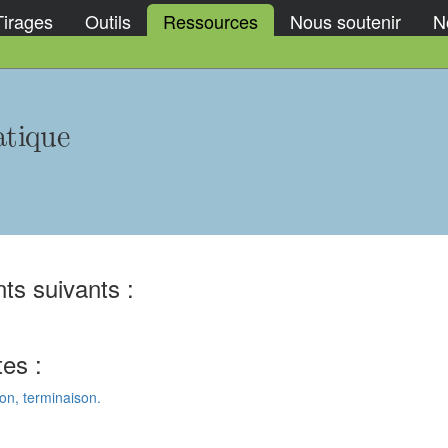
Tirages
Outils
Ressources
Nous soutenir
No
atique
ts suivants :
tes :
on, terminaison.