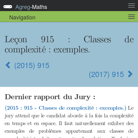
Agreg
-
Maths
Act
la
Navigation
Act
nav
la
sou
nav
Leçon 915 : Classes de
complexité : exemples.
(2015) 915
(2017) 915
Dernier rapport du Jury :
(2015 : 915 - Classes de complexité : exemples.)
Le
jury attend que le candidat aborde à la fois la complexité
en temps et en espace. Il faut naturellement exhiber des
exemples de problèmes appartenant aux classes de