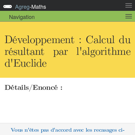
Agreg
-
Maths
Act
la
Navigation
Act
nav
la
sou
nav
Développement : Calcul du
résultant par l'algorithme
d'Euclide
Détails/Enoncé :
Vous n'êtes pas d'accord avec les recasages ci-