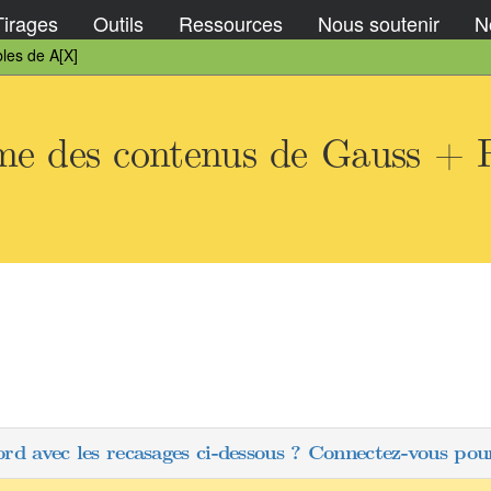
Tirages
Outils
Ressources
Nous soutenir
No
les de A[X]
e des contenus de Gauss + Po
ord avec les recasages ci-dessous ? Connectez-vous pour