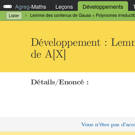
Agreg
-
Maths
Leçons
Développements
Lemme des contenus de Gauss + Polynomes irreductib
Lister
Développement : Lemm
de A[X]
Détails/Enoncé :
Vous n'êtes pas d'acc