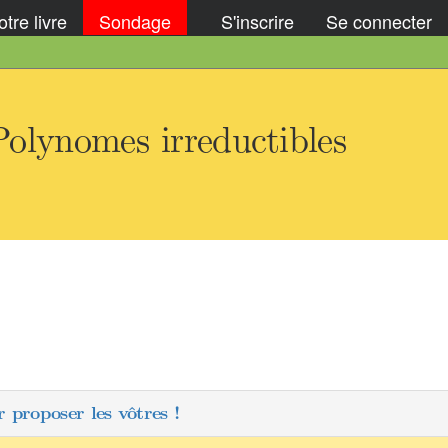
tre livre
Sondage
S'inscrire
Se connecter
lynomes irreductibles
 proposer les vôtres !