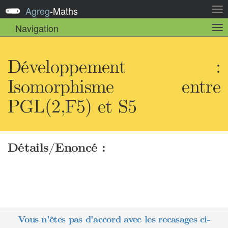
Agreg
-
Maths
Act
la
Navigation
Act
nav
la
sou
nav
Développement :
Isomorphisme entre
PGL(2,F5) et S5
Détails/Enoncé :
Vous n'êtes pas d'accord avec les recasages ci-