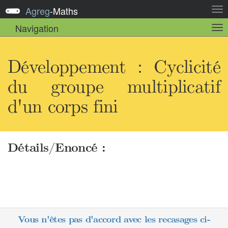
Agreg
-
Maths
Act
la
Navigation
Act
nav
la
sou
nav
Développement : Cyclicité
du groupe multiplicatif
d'un corps fini
Détails/Enoncé :
Vous n'êtes pas d'accord avec les recasages ci-