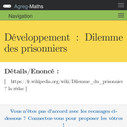
Agreg
-
Maths
Act
la
Navigation
Act
nav
la
sou
nav
Développement : Dilemme
des prisonniers
Détails/Enoncé :
[ https://fr.wikipedia.org/wiki/Dilemme_du_prisonnier
? la rédac ]
Vous n'êtes pas d'accord avec les recasages ci-
dessous ? Connectez-vous pour proposer les vôtres
!