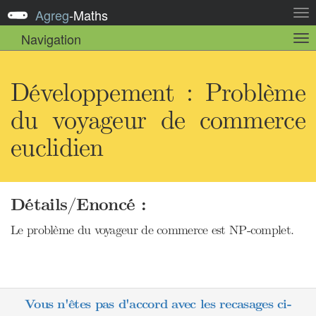
Agreg
-
Maths
Act
la
Navigation
Act
nav
la
sou
nav
Développement : Problème
du voyageur de commerce
euclidien
Détails/Enoncé :
Le problème du voyageur de commerce est NP-complet.
Vous n'êtes pas d'accord avec les recasages ci-