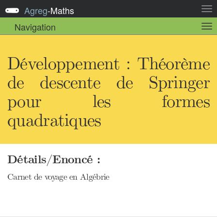
Agreg
-
Maths
Act
la
Navigation
Act
nav
la
sou
nav
Développement : Théorème
de descente de Springer
pour les formes
quadratiques
Détails/Enoncé :
Carnet de voyage en Algébrie