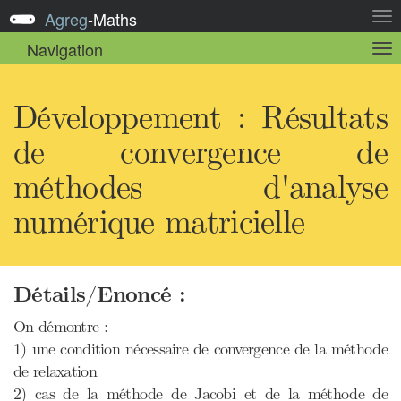
Agreg
-
Maths
Act
la
Navigation
Act
nav
la
sou
nav
Développement : Résultats
de convergence de
méthodes d'analyse
numérique matricielle
Détails/Enoncé :
On démontre :
1) une condition nécessaire de convergence de la méthode
de relaxation
2) cas de la méthode de Jacobi et de la méthode de