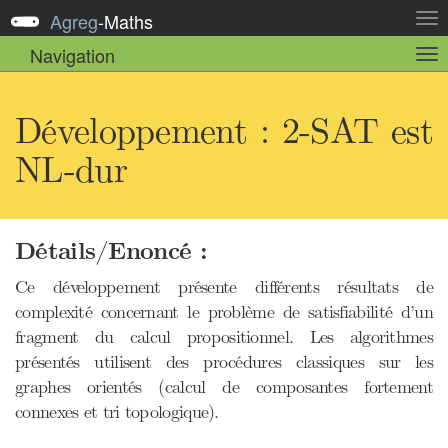
Agreg
-
Maths
Act
la
Navigation
Act
nav
la
sou
nav
Développement : 2-SAT est
NL-dur
Détails/Enoncé :
Ce développement présente différents résultats de
complexité concernant le problème de satisfiabilité d’un
fragment du calcul propositionnel. Les algorithmes
présentés utilisent des procédures classiques sur les
graphes orientés (calcul de composantes fortement
connexes et tri topologique).