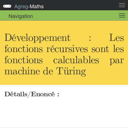
Agreg
-
Maths
Act
la
Navigation
Act
nav
la
sou
nav
Développement : Les
fonctions récursives sont les
fonctions calculables par
machine de Türing
Détails/Enoncé :