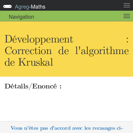
Agreg
-
Maths
Act
la
Navigation
Act
nav
la
sou
nav
Développement :
Correction de l'algorithme
de Kruskal
Détails/Enoncé :
Vous n'êtes pas d'accord avec les recasages ci-