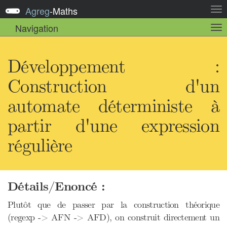
Agreg
-
Maths
Act
la
Navigation
Act
nav
la
sou
nav
Développement :
Construction d'un
automate déterministe à
partir d'une expression
régulière
Détails/Enoncé :
Plutôt que de passer par la construction théorique
(regexp -> AFN -> AFD), on construit directement un