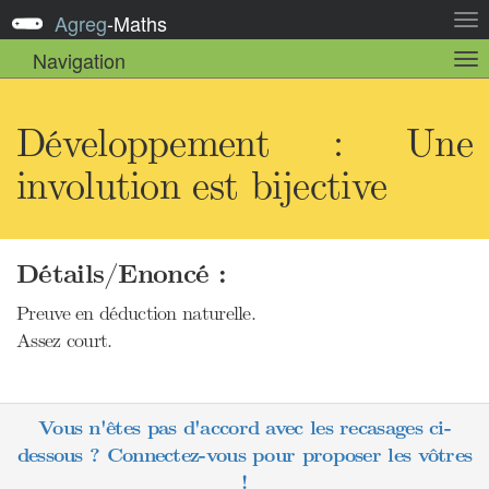
Agreg
-
Maths
Act
la
Navigation
Act
nav
la
sou
nav
Développement : Une
involution est bijective
Détails/Enoncé :
Preuve en déduction naturelle.
Assez court.
Vous n'êtes pas d'accord avec les recasages ci-
dessous ? Connectez-vous pour proposer les vôtres
!