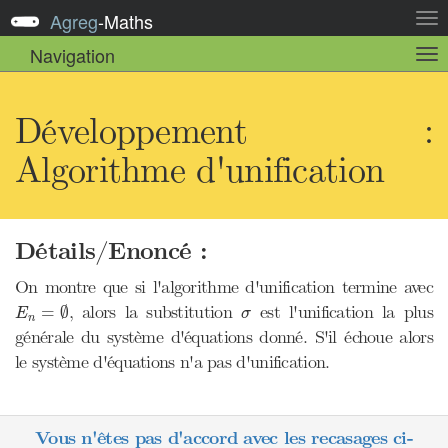
Agreg
-
Maths
Act
la
Navigation
Act
nav
la
sou
nav
Développement :
Algorithme d'unification
Détails/Enoncé :
On montre que si l'algorithme d'unification termine avec
E
n
=
∅
σ
, alors la substitution
est l'unification la plus
=
∅
E
σ
n
générale du système d'équations donné. S'il échoue alors
le système d'équations n'a pas d'unification.
Vous n'êtes pas d'accord avec les recasages ci-