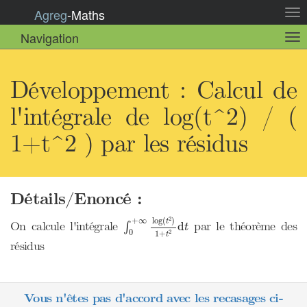
Agreg
-
Maths
Act
la
Navigation
Act
nav
la
sou
nav
Développement : Calcul de
l'intégrale de log(t^2) / (
1+t^2 ) par les résidus
Détails/Enoncé :
∫
0
+
∞
log
(
t
2
)
1
+
t
2
d
t
2
log
(
)
+
∞
t
On calcule l'intégrale
par le théorème des
d
∫
t
0
2
1
+
t
résidus
Vous n'êtes pas d'accord avec les recasages ci-