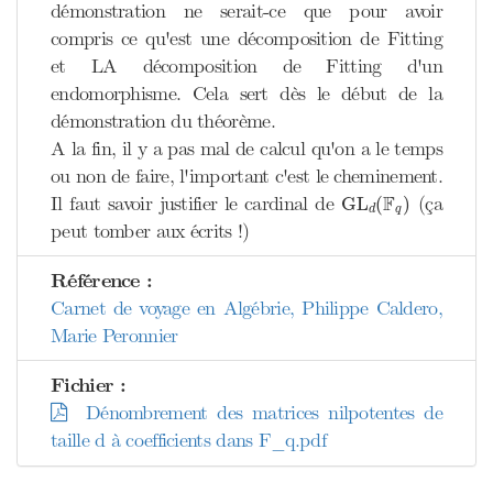
démonstration ne serait-ce que pour avoir
compris ce qu'est une décomposition de Fitting
et LA décomposition de Fitting d'un
endomorphisme. Cela sert dès le début de la
démonstration du théorème.
A la fin, il y a pas mal de calcul qu'on a le temps
ou non de faire, l'important c'est le cheminement.
GL
d
(
F
q
)
F
Il faut savoir justifier le cardinal de
(ça
GL
(
)
q
d
peut tomber aux écrits !)
Référence :
Carnet de voyage en Algébrie, Philippe Caldero,
Marie Peronnier
Fichier :
Dénombrement des matrices nilpotentes de
taille d à coefficients dans F_q.pdf