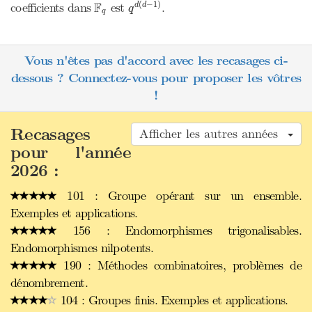
q
d
(
d
−
1
)
F
q
F
(
−
1
)
coefficients dans
est
.
d
d
q
q
Vous n'êtes pas d'accord avec les recasages ci-
dessous ? Connectez-vous pour proposer les vôtres
!
Recasages
Afficher les autres années
pour l'année
2026 :
101 : Groupe opérant sur un ensemble.
Exemples et applications.
156 : Endomorphismes trigonalisables.
Endomorphismes nilpotents.
190 : Méthodes combinatoires, problèmes de
dénombrement.
104 : Groupes finis. Exemples et applications.